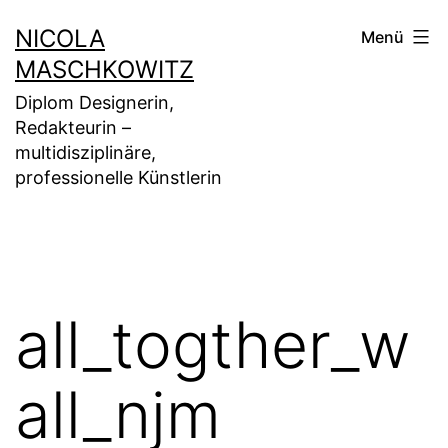
Zum
NICOLA
Menü
Inhalt
MASCHKOWITZ
springen
Diplom Designerin,
Redakteurin –
multidisziplinäre,
professionelle Künstlerin
all_togther_w
all_njm