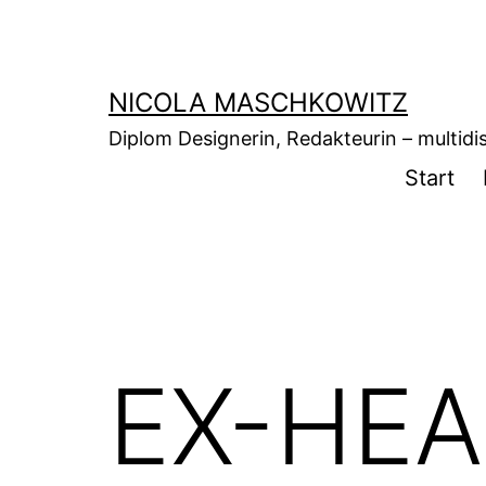
Zum
Inhalt
springen
NICOLA MASCHKOWITZ
Diplom Designerin, Redakteurin – multidisz
Start
EX-HEAR