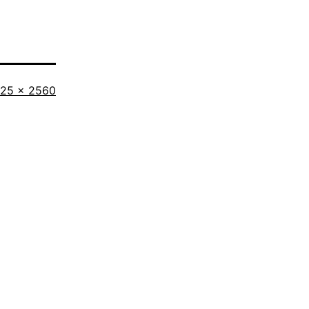
iginalgröße
125 × 2560