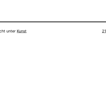
Or
icht unter
Kunst
2