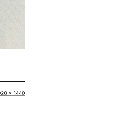
riginalgröße
920 × 1440