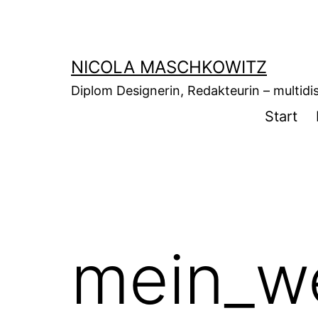
Zum
Inhalt
springen
NICOLA MASCHKOWITZ
Diplom Designerin, Redakteurin – multidisz
Start
mein_w