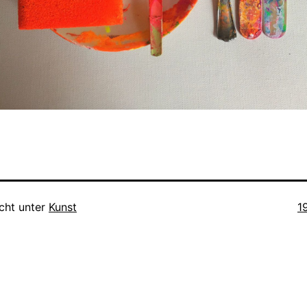
O
icht unter
Kunst
1