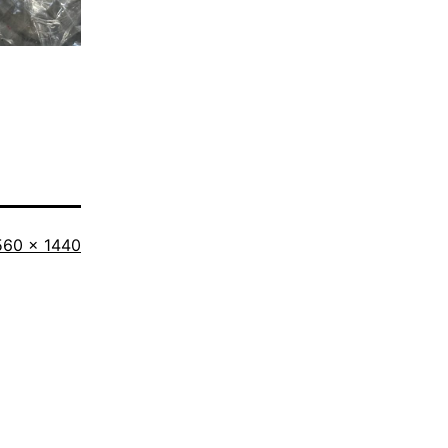
iginalgröße
560 × 1440