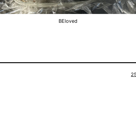
BEloved
Or
2