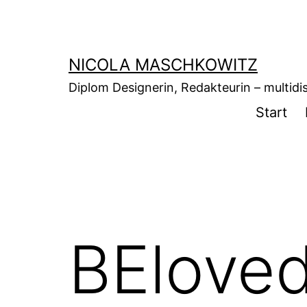
Zum
Inhalt
springen
NICOLA MASCHKOWITZ
Diplom Designerin, Redakteurin – multidisz
Start
BElove