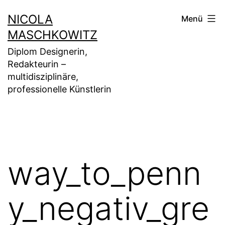
Zum
NICOLA
Menü
Inhalt
MASCHKOWITZ
springen
Diplom Designerin,
Redakteurin –
multidisziplinäre,
professionelle Künstlerin
way_to_penn
y_negativ_gre