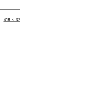
Originalgröße
418 × 37