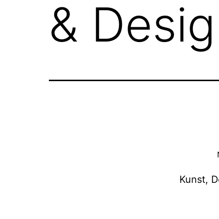
& Desig
Kunst, D