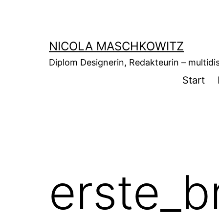
Zum
Inhalt
springen
NICOLA MASCHKOWITZ
Diplom Designerin, Redakteurin – multidisz
Start
erste_b