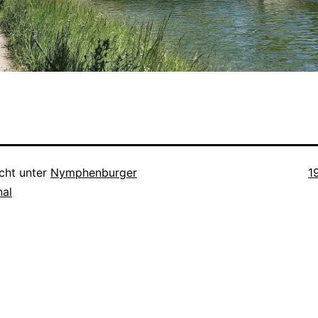
O
icht unter
Nymphenburger
1
nal