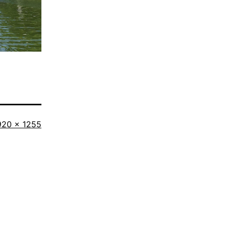
riginalgröße
920 × 1255