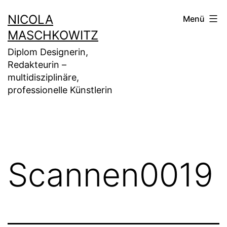
Zum
NICOLA
Menü
Inhalt
MASCHKOWITZ
springen
Diplom Designerin,
Redakteurin –
multidisziplinäre,
professionelle Künstlerin
Scannen0019