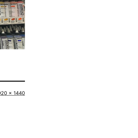
riginalgröße
920 × 1440