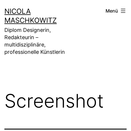
Zum
NICOLA
Menü
Inhalt
MASCHKOWITZ
springen
Diplom Designerin,
Redakteurin –
multidisziplinäre,
professionelle Künstlerin
Screenshot