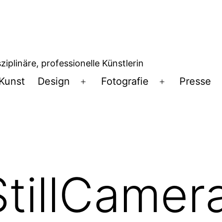
iplinäre, professionelle Künstlerin
Kunst
Design
Fotografie
Presse
Menü
Menü
öffnen
öffnen
StillCamer