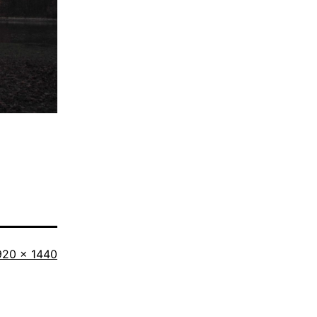
riginalgröße
920 × 1440