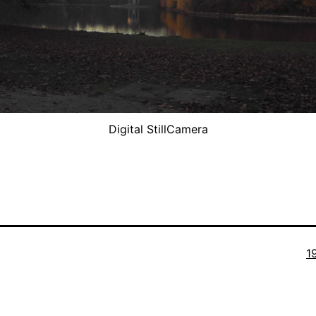
Digital StillCamera
O
1