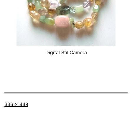
Digital StillCamera
Originalgröße
336 × 448