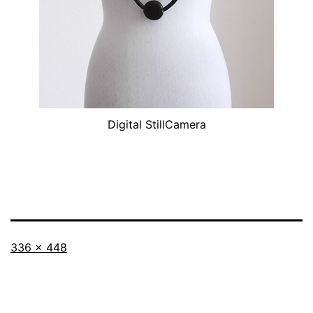
Digital StillCamera
Originalgröße
336 × 448