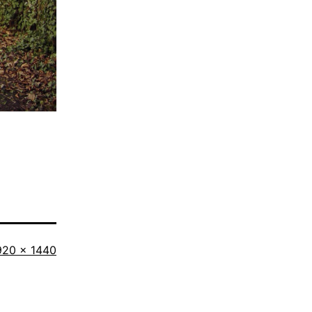
riginalgröße
920 × 1440