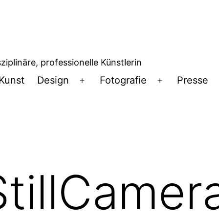
iplinäre, professionelle Künstlerin
Kunst
Design
Fotografie
Presse
Menü
Menü
öffnen
öffnen
StillCamer