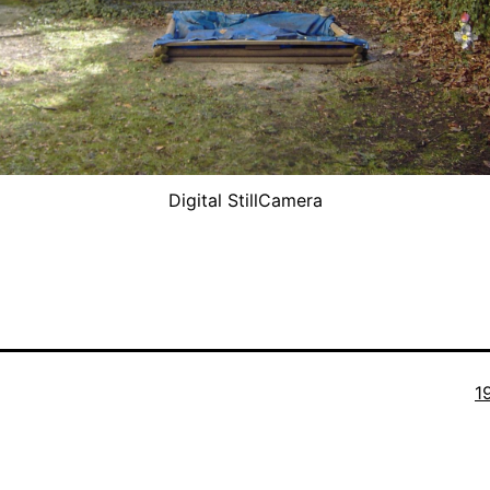
Digital StillCamera
O
1