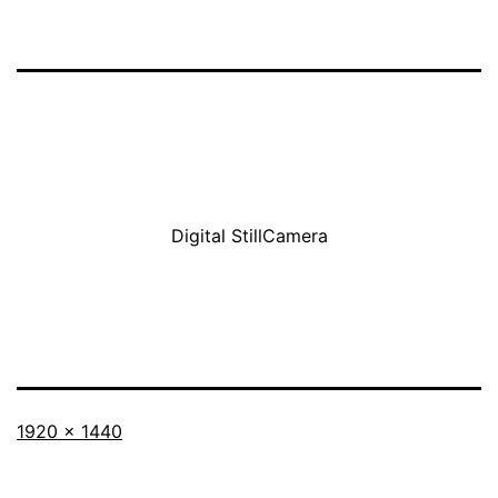
Digital StillCamera
Originalgröße
1920 × 1440