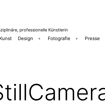
iplinäre, professionelle Künstlerin
Kunst
Design
Fotografie
Presse
Menü
Menü
öffnen
öffnen
StillCamer