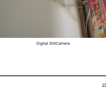
Digital StillCamera
Or
2