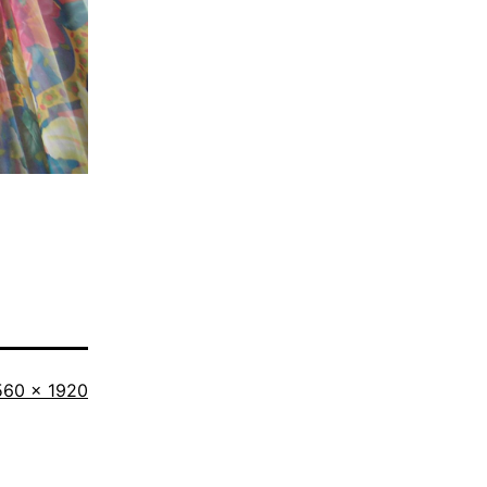
iginalgröße
560 × 1920