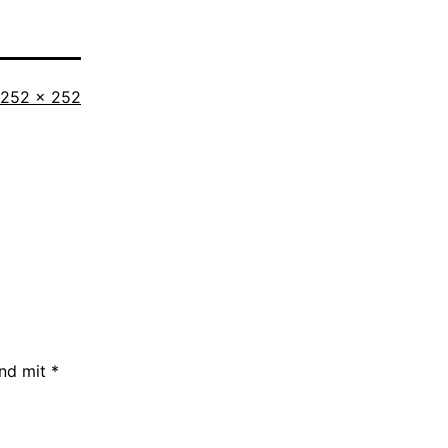
Originalgröße
252 × 252
ind mit
*