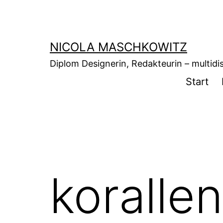
Zum
Inhalt
springen
NICOLA MASCHKOWITZ
Diplom Designerin, Redakteurin – multidisz
Start
koralle