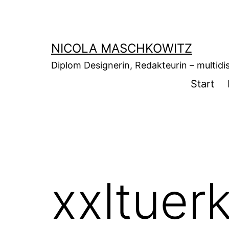
Zum
Inhalt
springen
NICOLA MASCHKOWITZ
Diplom Designerin, Redakteurin – multidisz
Start
xxltuer