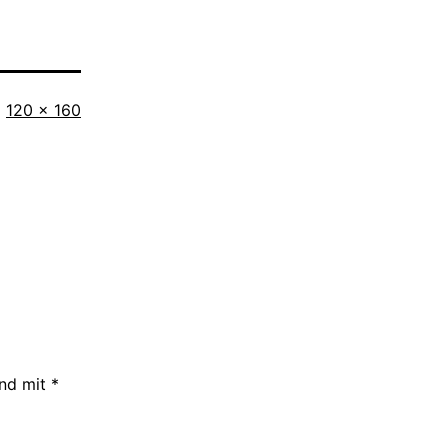
Originalgröße
120 × 160
ind mit
*